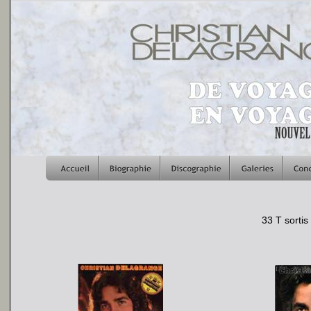
C
D
hristian
elagran
33 T sortis