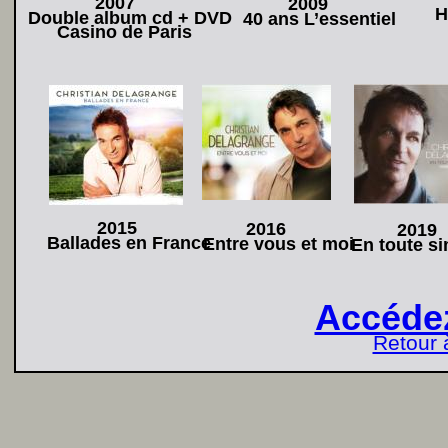
2007
2009
H
Double album cd + DVD
40 ans L’essentiel
Casino de Paris
2015
2016
2019
Ballades en France
Entre vous et moi
En toute si
Accéde
Retour 