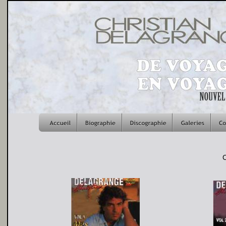
C
D
hristian
elagran
C